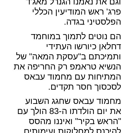
וגם את נאמנו הגנרל מאג'ד
פרג' ראש המודיעין הכללי
הפלסטיני בגדה.
הם נוטים לתמוך במוחמד
דחלאן כיורשו העתידי
ותמיכתם ב"עסקת המאה" של
הנשיא טראמפ רק החריפה את
המתיחות עם מחמוד עבאס
לסכסוך חסר תקדים.
מחמוד עבאס שחגג השבוע
את יום הולדתו ה-83 הולך עם
"הראש בקיר" ואיננו מהסס
להיכנס למחלוקות ועימותים