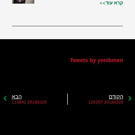
קרא עוד>>
הטוויטר שלי
Tweets by yonibmen
הקודם
הבא
20180329 113841
20180328 120207