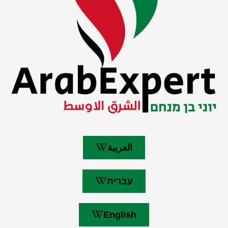
العربية
עברית
English