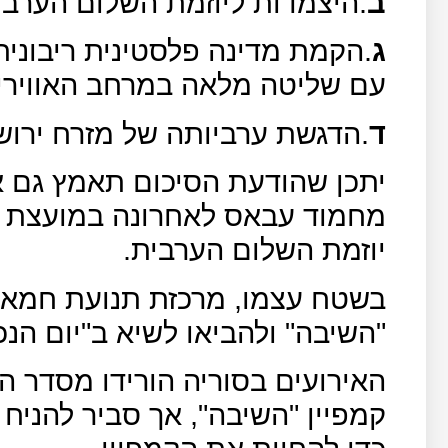
ב
.היצמדות ליוזמת השלום הערבית מ
ג
עם שליטה מלאה במרחב האווירי.
ד
.הדגשת ערביותה של מזרח ירוש
יתכן שהודעת הסיכום תאמץ גם א
מחמוד עבאס לאחרונה במועצת ה
יוזמת השלום הערבית.
בשטח עצמו, מרכזת תנועת חמאס
"השיבה" ולהביאו לשיא ב"יום הנכבה" ב-
האירועים בסוריה הורידו מסדר ה
קמפיין "השיבה", אך סביר להני