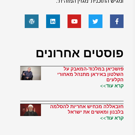
ומגיש התוכנית 'מגזין המזה"ת'.
פוסטים אחרונים
פזשכיאן במלכוד-המאבק על
השלטון באיראן מתנהל מאחורי
הקלעים
קרא עוד>>
חזבאללה מכחיש אחריות להסלמה
בלבנון ומאשים את ישראל
קרא עוד>>