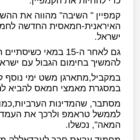
כדי להחיות את הקמפיין.
קמפיין " השיבה" מהווה את הה
האיראנית-חמאסית החדשה לחמם 
ישראל.
גם לאחר ה-15 במאי כש
להמשיך בחימום הגבול עם ישראל
במקביל,מתארגן משט ימי נוסף לע
במסגרת מאמצי חמאס להביא לה
מסתבר, שהמדינות הערביות,כמו ס
לממשל טראמפ ולרכך את העמדה
המאה", נכשלו.
מחמוד עבאס חבר לעבדאללה מלך י