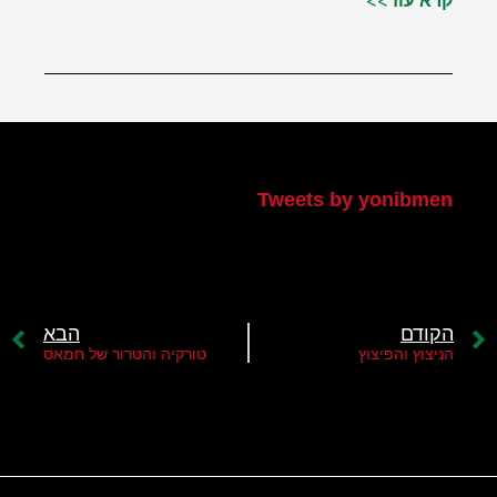
קרא עוד>>
הטוויטר שלי
Tweets by yonibmen
הקודם
הבא
הניצוץ והפיצוץ
טורקיה והטרור של חמאס