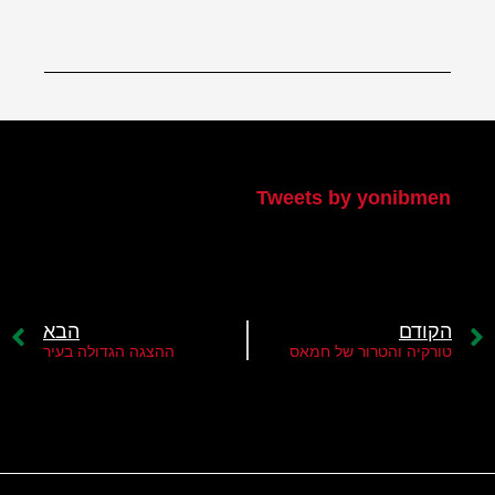
הטוויטר שלי
Tweets by yonibmen
הקודם
הבא
טורקיה והטרור של חמאס
ההצגה הגדולה בעיר