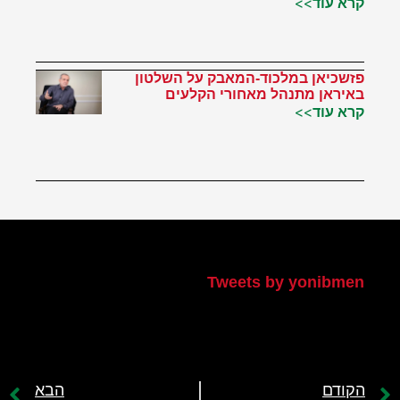
קרא עוד>>
פזשכיאן במלכוד-המאבק על השלטון
באיראן מתנהל מאחורי הקלעים
קרא עוד>>
הטוויטר שלי
Tweets by yonibmen
הקודם
הבא