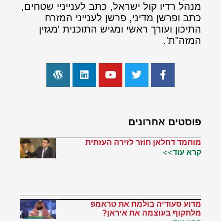
מנהל רדיו קול ישראל, כתב לענייניי שטחים,
כתב ופרשן מדיני, פרשן לענייני המזרח
התיכון ועורך ראשי ומגיש התוכנית 'מגזין
המזה"ת'.
פוסטים אחרונים
מוחמד דחלאן חוזר לזירה העזתית
קרא עוד>>
מדוע סעודיה בולמת את טראמפ
מלתקוף בעוצמה את איראן?