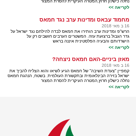
נחלה כישלון חרוץ,המטרה העיקרית להסרת המצור
לקריאה >>
מחמוד עבאס ומדינות ערב נגד חמאס
16 ב מאי 2018
הרש"פ ומדינות ערב הותירו את חמאס לבדה להילחם נגד ישראל על
גדר הגבול ברצועת עזה. המשטרים הערבים חושבים רק על
הישרדותם והבעיה הפלסטינית איננה בראש
לקריאה >>
מאזן ביניים-האם חמאס ניצחה?
16 ב מאי 2018
קמפיין "צעדת השיבה" של חמאס הגיע לשיאו והוא הצליח להביך את
ישראל בזירה הבינלאומית ובתקשורת העולמית. בשטח, הנהגת חמאס
נחלה כישלון חרוץ,המטרה העיקרית להסרת המצור
לקריאה >>