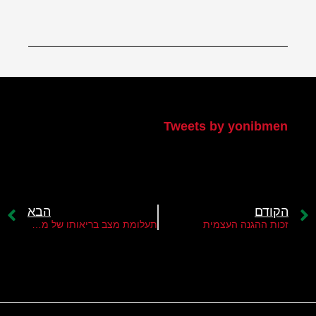
הטוויטר שלי
Tweets by yonibmen
הקודם
הבא
זכות ההגנה העצמית
תעלומת מצב בריאותו של מחמוד עבאס