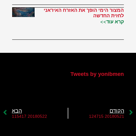
המצור הימי הופך את האזרח האיראני
לחזית החדשה
קרא עוד>>
הטוויטר שלי
Tweets by yonibmen
הקודם
הבא
20180522 115417
20180521 124715