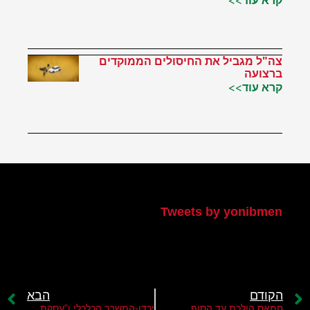
צה"ל מגביל את החיסולים הממוקדים
ברצועה
קרא עוד>>
הטוויטר שלי
Tweets by yonibmen
הקודם
הבא
חמאס הולכת עד הסוף
ירדן-המשבר הכלכלי ו"עסקת המאה"