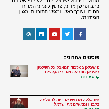
מנהל רדיו קול ישראל, כתב לענייניי שטחים,
כתב ופרשן מדיני, פרשן לענייני המזרח
התיכון ועורך ראשי ומגיש התוכנית 'מגזין
המזה"ת'.
פוסטים אחרונים
פזשכיאן במלכוד-המאבק על השלטון
באיראן מתנהל מאחורי הקלעים
קרא עוד>>
חזבאללה מכחיש אחריות להסלמה
בלבנון ומאשים את ישראל
קרא עוד>>