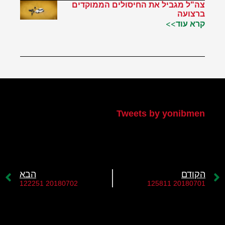
צה"ל מגביל את החיסולים הממוקדים
ברצועה
קרא עוד>>
הטוויטר שלי
Tweets by yonibmen
הקודם
הבא
20180702 122251
20180701 125811