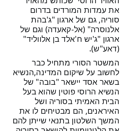
האוויר הרוסי
שכותש מהאויר
את עמדות המורדים בדרום
סוריה, גם של ארגון "ג'בהת
אלנוסרה" (אל-קאעדה) וגם של
ארגון "ג'יש ח'אלד בן אלווליד"
(דאע"ש).
המשטר הסורי מתחיל כבר
לחשוב על שיקום המדינה,הנשיא
בשאר אסד יישאר "בובה" של
הנשיא הרוסי פוטין שהוא בעל
הבית האמיתי בסוריה ושל
האיראנים, הם מבטיחים לו את
המשך השלטון בתנאי שייתן להם
את הלגיטימיות להישאר בסוריה