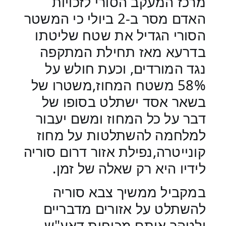
מרכז המעקב הסורי לזכויות
האדם מסר ב-2 ביולי כי המשטר
הסורי הגדיל את שטח שליטתו
בדרעא מאז תחילת המתקפה
נגד המורדים, וכעת חולש על
58% משטח המחוז,משטרו של
בשאר אסד ישתלט בסופו של
דבר על כל המחוז ומשם יעבור
למלחמה להשתלטות על מחוז
קונייטרה,נפילת אזור דרום סוריה
לידיו היא רק שאלה של זמן.
במקביל ממשיך צבא סוריה
להשתלט על אזורים מדבריים
ולטהר אותם מכוחות דאע"ש