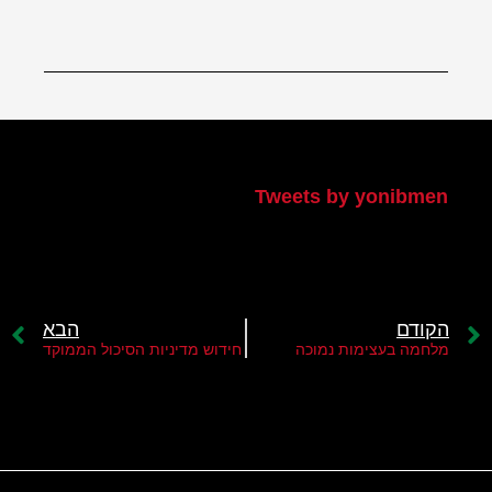
הטוויטר שלי
Tweets by yonibmen
הקודם
הבא
מלחמה בעצימות נמוכה
חידוש מדיניות הסיכול הממוקד