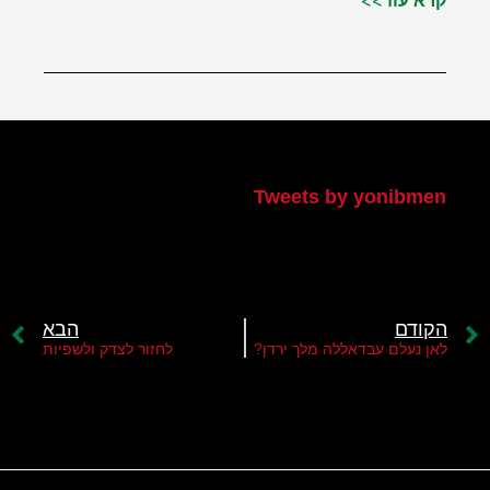
קרא עוד>>
הטוויטר שלי
Tweets by yonibmen
הקודם
הבא
לאן נעלם עבדאללה מלך ירדן?
לחזור לצדק ולשפיות