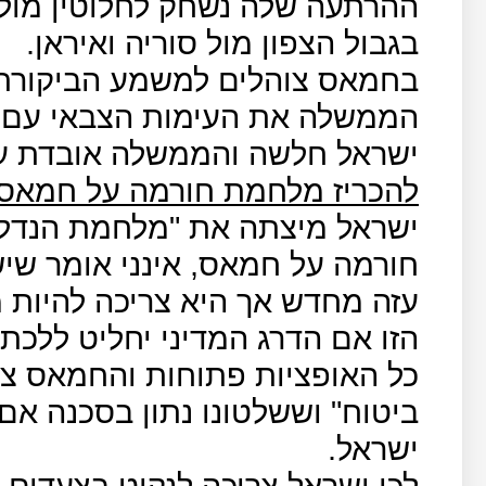
ההרתעה שלה נשחק לחלוטין מול
בגבול הצפון מול סוריה ואיראן.
בחמאס צוהלים למשמע הביקורת 
הממשלה את העימות הצבאי עם 
ישראל חלשה והממשלה אובדת עצו
להכריז מלחמת חורמה על חמאס
ישראל מיצתה את "מלחמת הנדל"ן
חורמה על חמאס, אינני אומר שי
עזה מחדש אך היא צריכה להיות 
הזו אם הדרג המדיני יחליט ללכת 
כל האופציות פתוחות והחמאס צר
ביטוח" וששלטונו נתון בסכנה אם
ישראל.
לכן ישראל צריכה לנקוט בצעדים 