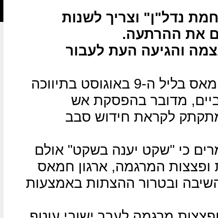
 נדל"ן" וצריך לשנות
ם את ההרתעה.
צמה והגיעה העת לעבור
הפסקת אש הושגה בין ישראל לחמאס בליל ה-9 באוגוסט בתיווכה
ביים, מדובר בהפסקת אש
מתקתק לקראת חידוש סבב
מרים כי "שקט יענה בשקט" אולם
ת ופצצות המרגמה, ארגון חמאס
השיבה ובטרור ההצתות באמצעות
יגר כ-200 רקטות ופצצות מרגמה לעבר ישובי עוטף