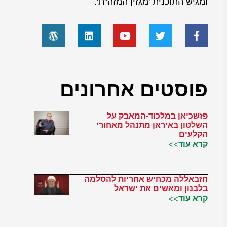
ומגיש התוכנית 'מגזין המזה"ת'.
פוסטים אחרונים
פזשכיאן במלכוד-המאבק על
השלטון באיראן מתנהל מאחורי
הקלעים
קרא עוד>>
חזבאללה מכחיש אחריות להסלמה
בלבנון ומאשים את ישראל
קרא עוד>>