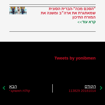
"הסכם מכה"-הברית הסונית
שמאתגרת את ארה״ב ומשנה את
המזרח התיכון
קרא עוד>>
הטוויטר שלי
Tweets by yonibmen
הקודם
הבא
20181014 113829
קללת חאשוקג'י