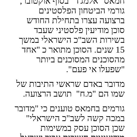
חמאס "אלמג'ד" בסוף אוקטובר,
גורמי הביטחון הפלסטינים
ברצועה עצרו בתחילת החודש
סוכן מודיעין פלסטיני שעבד
בשירות השב"כ הישראלי במשך
15 שנים. הסוכן מתואר כ "אחד
מהסוכנים המסוכנים ביותר
"
שפעלו אי פעם".
מדובר באדם שראשי התיבות של
שמו הם "מ.ח"
תושב הרצועה.
גורמים בחמאס טוענים כי "מדובר
במכה קשה לשב"כ הישראלי"
שכן הסוכן עסק במשימות