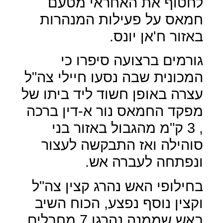
לחטוף את האחראי מטעם
חמאס על פעילות המנהרות
באזור ח'אן יונס.
גורמים ברצועה סיפרו כי
המכונית שבה נסעו חיילי צה"ל
עצרה באופן חשוד ליד ביתו של
מפקד החמאס נור א-דין ברכה
, 3 ק"מ מהגבול באזור בני
סוהילה ואז התבקשה לעצור
ונפתחה לעברה אש.
בחילופי האש נהרג קצין צה"ל
וקצין נוסף נפצע, הכוח השיב
באש שממנה נהרגו 7 מחבלים