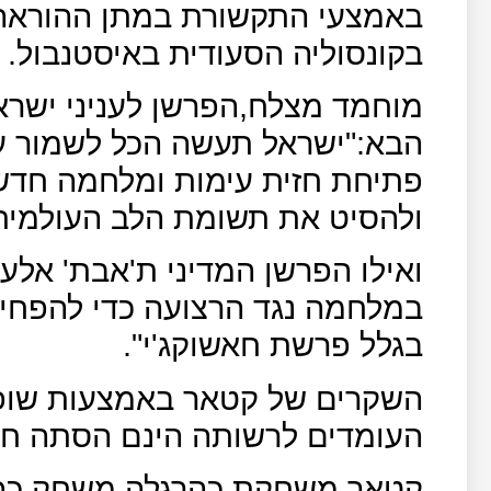
באמצעי התקשורת במתן ההוראה 
בקונסוליה הסעודית באיסטנבול.
מוחמד מצלח,הפרשן לעניני יש
הבא:"ישראל תעשה הכל לשמור על
פתיחת חזית עימות ומלחמה חדשה
ולהסיט את תשומת הלב העולמית 
ואילו הפרשן המדיני ת'אבת' אלע
במלחמה נגד הרצועה כדי להפחית
בגלל פרשת חאשוקג'י".
השקרים של קטאר באמצעות שופ
העומדים לרשותה הינם הסתה חמו
קטאר משחקת כהרגלה משחק כפו