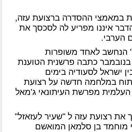
ת במאמצי ההסדרה ברצועת עזה,
דבר איננו מפריע לה לסכסך את
 הערבי.
ין" הנחשב לאחד משופרות
תעמולה הקטארית פרסם ב-13 בנובמבר כתבה פרשנית הטוענת
ן ישראל לסעודיה בימים
פתוח במלחמה חדשה על רצועת
העלמית מפרשת העיתונאי ג'מאל
ך את רצועת עזה ל "שעיר לעזאזל"
י מוחמד בן סלמאן המואשם