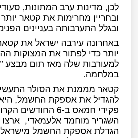
לכן, מדינות ערב המתונות, סעודי
ובחריין מחרימות את קטאר יותר
ובגלל התערבותה בעניינים הפנימ
באחרונה עירבה ישראל את קטאר 
יותר כדי לפתור את המצוקות ההו
למעורבות שלה מאז תום מבצע "צ
במלחמה.
קטאר מממנת את הסולר התעשיית
להגדיל את אספקת החשמל, היא 
פקידי חמאס ב-6 החודשים הקרובים בסך 90 מיליון דולר ולדברי
השגריר מוחמד אלעמאדי,
ארצו 
הגדלת אספקת החשמל מישראל לר