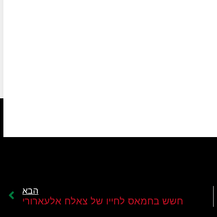
הבא
חשש בחמאס לחייו של צאלח אלעארורי