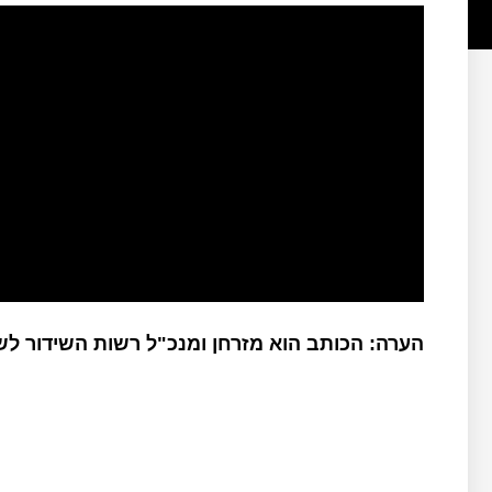
הערה: הכותב הוא מזרחן ומנכ"ל רשות השידור ל