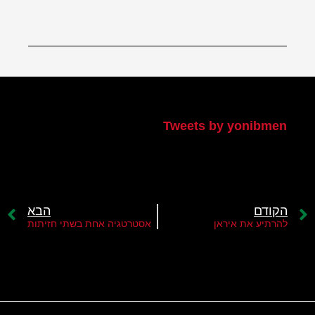
הטוויטר שלי
Tweets by yonibmen
הקודם
הבא
להרתיע את איראן
אסטרטגיה אחת בשתי חזיתות