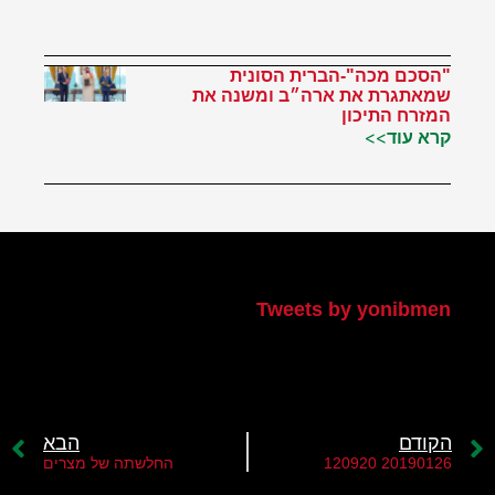
"הסכם מכה"-הברית הסונית
שמאתגרת את ארה״ב ומשנה את
המזרח התיכון
קרא עוד>>
הטוויטר שלי
Tweets by yonibmen
הקודם
הבא
20190126 120920
החלשתה של מצרים