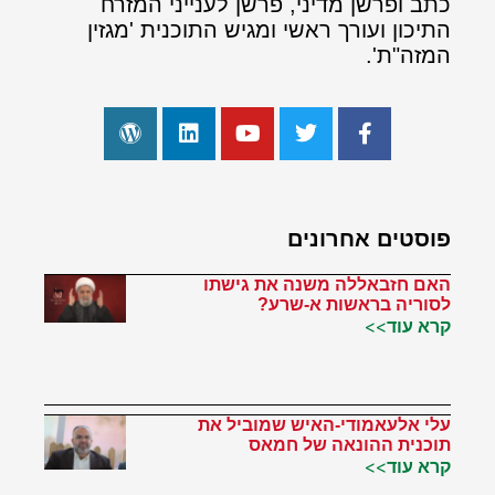
כתב ופרשן מדיני, פרשן לענייני המזרח
התיכון ועורך ראשי ומגיש התוכנית 'מגזין
המזה"ת'.
פוסטים אחרונים
האם חזבאללה משנה את גישתו
לסוריה בראשות א-שרע?
קרא עוד>>
עלי אלעאמודי-האיש שמוביל את
תוכנית ההונאה של חמאס
קרא עוד>>