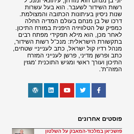
יוני בן מנחם הוא מזרחן, עיתונאי ומנכ"ל
רשות השידור לשעבר. הוא בעל עשרות
שנות ניסיון בעיתונות הכתובה והמצולמת.
דרכו של בן מנחם בעולם המדיה החלה
כמפיק של הטלוויזיה היפנית במזרח התיכון.
לאחר מכן, הוא מילא תפקידי מפתח רבים
בתקשורת הישראלית: מנכ"ל רשות השידור,
מנהל רדיו קול ישראל, כתב לענייניי שטחים,
כתב ופרשן מדיני, פרשן לענייני המזרח
התיכון ועורך ראשי ומגיש התוכנית 'מגזין
המזה"ת'.
פוסטים אחרונים
פזשכיאן במלכוד-המאבק על השלטון