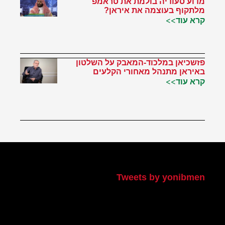
מדוע סעודיה בולמת את טראמפ
מלתקוף בעוצמה את איראן?
קרא עוד>>
פזשכיאן במלכוד-המאבק על השלטון
באיראן מתנהל מאחורי הקלעים
קרא עוד>>
הטוויטר שלי
Tweets by yonibmen