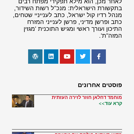
לאחר מכן, הוא מילא תפקידי מפתח רבים
בתקשורת הישראלית: מנכ"ל רשות השידור,
מנהל רדיו קול ישראל, כתב לענייניי שטחים,
כתב ופרשן מדיני, פרשן לענייני המזרח
התיכון ועורך ראשי ומגיש התוכנית 'מגזין
המזה"ת'.
פוסטים אחרונים
מוחמד דחלאן חוזר לזירה העזתית
קרא עוד>>