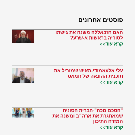
פוסטים אחרונים
האם חזבאללה משנה את גישתו
לסוריה בראשות א-שרע?
קרא עוד>>
עלי אלעאמודי-האיש שמוביל את
תוכנית ההונאה של חמאס
קרא עוד>>
"הסכם מכה"-הברית הסונית
שמאתגרת את ארה״ב ומשנה את
המזרח התיכון
קרא עוד>>