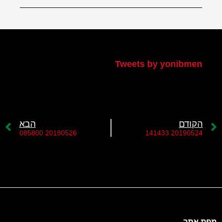
הטוויטר שלי
Tweets by yonibmen
הקודם
הבא
20190526 085800
20190524 141433
מפת אתר