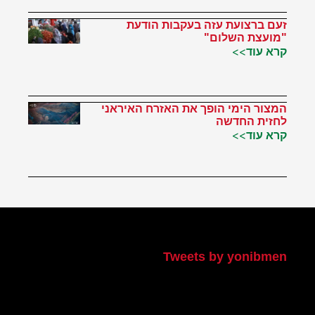
זעם ברצועת עזה בעקבות הודעת
"מועצת השלום"
קרא עוד>>
המצור הימי הופך את האזרח האיראני
לחזית החדשה
קרא עוד>>
הטוויטר שלי
Tweets by yonibmen