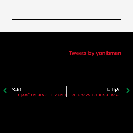
הטוויטר שלי
Tweets by yonibmen
הקודם
הבא
תסיסה במחנות הפליטים הפלסטינים בלבנון
האם לדחות שוב את "עסקת המאה"?