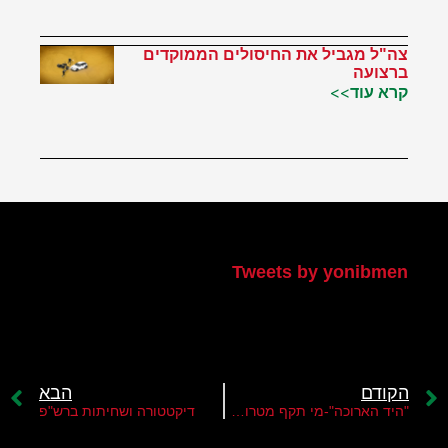
צה"ל מגביל את החיסולים הממוקדים
ברצועה
קרא עוד>>
הטוויטר שלי
Tweets by yonibmen
הקודם
הבא
"היד הארוכה"-מי תקף מטרות איראניות בעיראק?
דיקטטורה ושחיתות ברש"פ