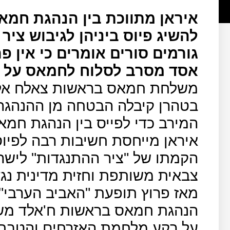
איראן מתווכת בין הנהגת חמא
להשיג פיוס ביניהן לגיבוש ציר
גורמים סורים אומרים כי אין פ
אסד מסרב לסלוח לחמאס על ב
משלחת חמאס בראשות צאלח אלע
בטהרן קיבלה הבטחה מן ההנהגה
המירב כדי לפייס בין הנהגת חמא
איראן מייחסת חשיבות רבה לפיו
הקמתו של "ציר ההתנגדות" לישר
צבאית משותפת וחזית מדינית נ
הנהגת חמאס בראשות ח'אלד משע
על רקע מלחמת האזרחים והטבח 