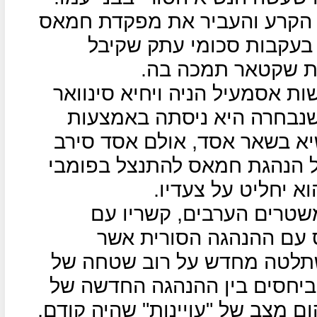
משעל העצים ב-2012 את הקרע והעביר את מפקדת חמאס
עקבות סכומי עתק שקיבל
ית שקטאר תמכה בה.
 אסמעיל הניה ויחיא סינוואר
 שנבחרה היא ניסתה באמצעות
יא בשאר אסד, אולם אסד סירב
על הנהגת חמאס להתנצל בפומבי
א יחליט על צעדיו.
שטרים הערבים, קשריו עם
וס עם ההנהגה הסורית אשר
השתלטה מחדש על רוב שטחה של
 ביחסים בין ההנהגה החדשה של
מצב של "עויינות" שהיה קודם,