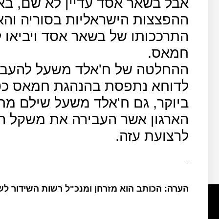
אבל בשאר אסד עדיין לא שם, בא
ההפצצות הישראליות בסוריה והא
התרככותו של בשאר אסד ויביאו ל
חמאס.
ההחלטה של ח'אלד משעל להעב
לדוחא נתפסת בהנהגת חמאס כ
ביוקר, גם ח'אלד משעל שילם מחי
הארגון אשר העבירה את משקל ה
לרצועת עזה.
.
הערה: הכותב הוא מזרחן ומנכ"ל רשות השידור ל