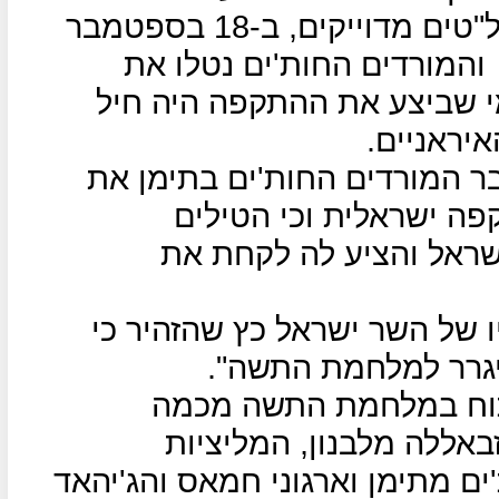
בסעודיה באמצעות טילי שיוט ומל"טים מדוייקים, ב-18 בספטמבר
והמורדים החות'ים נטלו את
 שביצע את ההתקפה היה חיל
יראניים.
בר המורדים החות'ים בתימן את
פה ישראלית וכי הטילים
ישראל והציע לה לקחת את
 של השר ישראל כץ שהזהיר כי
תיגרר למלחמת התשה".
פתוח במלחמת התשה מכמה
באללה מלבנון, המליציות
ים מתימן וארגוני חמאס והג'יהאד