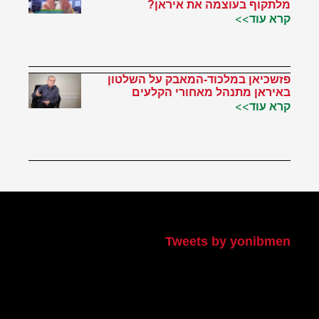
מלתקוף בעוצמה את איראן?
קרא עוד>>
פזשכיאן במלכוד-המאבק על השלטון
באיראן מתנהל מאחורי הקלעים
קרא עוד>>
הטוויטר שלי
Tweets by yonibmen