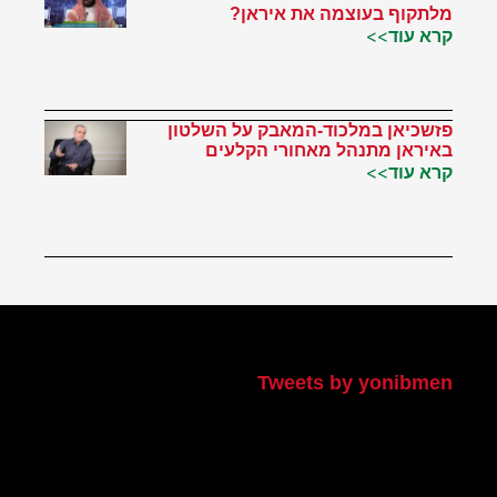
מלתקוף בעוצמה את איראן?
קרא עוד>>
פזשכיאן במלכוד-המאבק על השלטון
באיראן מתנהל מאחורי הקלעים
קרא עוד>>
הטוויטר שלי
Tweets by yonibmen