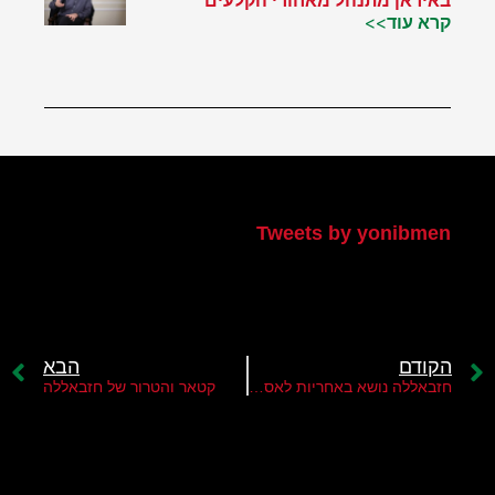
באיראן מתנהל מאחורי הקלעים
קרא עוד>>
הטוויטר שלי
Tweets by yonibmen
הקודם
הבא
חזבאללה נושא באחריות לאסון ביירות
קטאר והטרור של חזבאללה