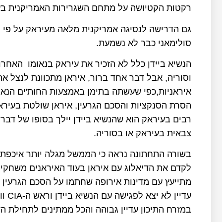
רקטות הקטיושה על מתחם השגרירות האמריקנית בעיר
גם הדרישה לנסיגה אמריקנית מלאה מעיראק על פי
סולימאני כבר לא נשמעת.
הנשיא ביידן כלל לא הזכיר את עיראק בנאומו האחרון 
וסוריה, אבל דבר אחד ברור, איראן מתכוונת לנצל א
איראניות,כפי שעשתה בתימן באמצעות החות'ים הנאמ
הסרת הסנקציות והסכם הגרעין, איראן שולטת בעירא
רבים בעיראק הוא שהנשיא ביידן יילך בסופו של דבר
צבאית בעיראק או בסוריה.
בשורה התחתונה נראה כי הממשל מגלה יותר איכפתיות
לקדם את הדיאלוג עם איראן בעוד האיראנים משחקי
מתייעץ עם מדינות אירופה שחתמו על הסכם הגרעין ו
עדיין לא יצא לפגישה עם הנשיא ביידן וראש ה-
CIA
וו
במזרח התיכון עדיין גבוהה והכל ממתינים לתחילת הדי