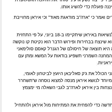
ננה פועלת כדי להשיג אותו.
ם ואמר כי "ארה"ב מודאגת מאוד" וכי איראן מחוייבת
מה שמדאיג את ממשל ביידן בין היתר הן הבחירות לנשיאות באיראן שיתקיימו ב-18 ביוני, על פי התחזית
וא שינצח בבחירות ופירוש הדבר הוא נקיטת קו נוקשה
נה היא תוצאה של חיסולם של הגנרל קאסם סולימאני
מהמחנה השמרני תשפיע בודאות על המשא ומתן עם
אניות.
י הכולל את ג'ק סאליבאן היועץ לביטחון לאומי,
המיוחד לנושא איראן מנסה למצוא נוסחה ש"תשחרר
ות בין איראן לארה"ב לגבי השאלה מי ימצמץ
דשה כדי להפחית את המתיחות מול איראן ולהתחיל