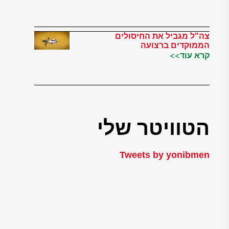
צה"ל מגביל את החיסולים
הממוקדים ברצועה
קרא עוד>>
הטוויטר שלי
Tweets by yonibmen