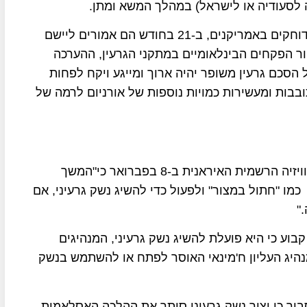
 לסעודיה או לישראל) במהלך המשא ומתן.
האיראנים יודעים היטב את מלאכת המשא ומתן והם דוחקים באמריקנים, ב-21 בחודש הם אמורים ליישם
 הפקחים הבינלאומיים במתקני הגרעין, ההערכה
סכם גרעין משופר יהיה ארוך ומייגע ויקח לפחות
בבות ומעשירות כמויות נוספות של אורניום לרמה של
שר המודיעין האיראני מחמוד עלאוי אמר בראיון בטלוויזיה הרשמית האיראנית ב-8 בפברואר כי"המשך
ו "חתול במצור" ולפעול כדי להשיג נשק גרעיני, אם
"
וע כי היא פועלת להשיג נשק גרעיני, המנהיגים
נהיג העליון ח'מינאי האוסר לפתח או להשתמש בנשק
ביר כי יצור נשק גרעיני סותר את ההלכה האסלאמית