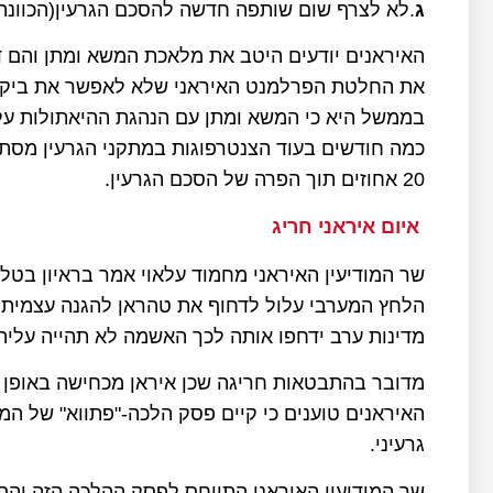
ג
.לא לצרף שום שותפה חדשה להסכם הגרעין(הכוונה
את החלטת הפרלמנט האיראני שלא לאפשר את ביקור
בממשל היא כי המשא ומתן עם הנהגת ההיאתולות על ה
כמה חודשים בעוד הצנטרפוגות במתקני הגרעין מסתו
20 אחוזים תוך הפרה של הסכם הגרעין.
איום איראני חריג
הלחץ המערבי עלול לדחוף את טהראן להגנה עצמית כמ
מדינות ערב ידחפו אותה לכך האשמה לא תהייה עליה.
מדובר בהתבטאות חריגה שכן איראן מכחישה באופן קב
האיראנים טוענים כי קיים פסק הלכה-"פתווא" של המ
גרעיני.
שר המודיעין האיראני התייחס לפסק ההלכה הזה והס