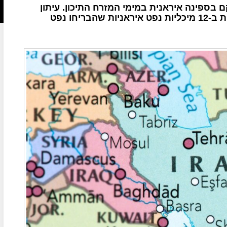
 בספינה איראנית במימי המזרח התיכון. עיתון
אמריקני חושף כי ישראל פגעה בשנתיים האחרונות ב-12 מיכליות נפט איראניות שהבריחו נפט