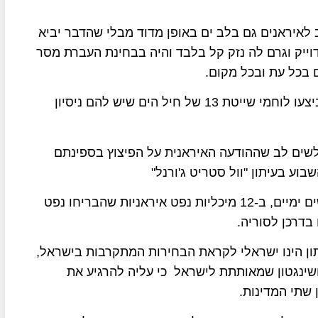
לאיראנים גם בלב ים באופן מדוד מבלי שהדבר יביא
וייק וגרם לה נזק קל בלבד והיה בבחינת העברת מסר
 בכל עת ובכל מקום.
גורמים במפרץ מעריכים כי את הפעולה הישראלית ביצעו לוחמי שייטת 13 של חיל הים שיש להם ניסיון
לשים לב שההודעה האיראנית על הפיצוץ בספינתם
וע בעיתון "וול סטריט ג'ורנל"
כי ישראל פגעה בשנתיים האחרונות, באמצעות מוקשים ימיים, ב-12 מיכליות נפט איראניות שהבריחו נפט
בדרכן לסוריה.
ון הינו ישראלי לקראת הבחירות המתקרבות בישראל,
ושינגטון שמאותתת לישראל כי עליה להרגיע את
שתי המדינות.