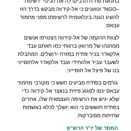
בתנועת פת"ח הדביקו לה את הכינוי "רשימת
–
NGO
" וטוענים כי אל-קידווה מבקש בדרך הזו
להשיג הגנה בינלאומית לרשימתו מפני מחמוד
עבאס.
לצוות ההקמה של אל-קידווה הצטרפו אנשים
ממחנהו של מרוואן ברגותי כמו חאתם עבד
אלקאדר בכיר פת"ח במזרח ירושלים, המחבלת
לשעבר עביר אלווחידי ועבד אלקאדר אלחוסייני
בנו של פיצל אל חוסיייני.
גורמים בפת"ח מביעים חשש כי מקורבי מחמוד
עבאס ינסו לפגוע פיזית בנאצר אל-קידווה כדי
שלא יגיש את הרשימה העצמאית שלו, אחרים
בפת"ח חוששים כי הוא יושלך לכלא באשמות
שחיתות מפוברקות.
המסר של יו"ר הרש"פ