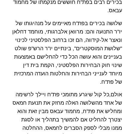
בכירים רבים בפת"ח חוששים מנקמתו של מחמוד
עבאס.
שלושה בכירים בפת"ח מאיימים על מנהיגותו של
יו"ר התנועה והם: מרוואן אלברגותי, מוחמד דחלאן
ונאצר אל-קידווה, הם זכו ברחוב הפלסטיני לכינוי
"שלושת המוסקטרים", בינתיים יו"ר הרש"פ שולט
בעניינים והוא עושה הכל כדי להחלישם באמצעות
שינוי חוק הבחירות הפלסטיני, הקמת בית דין
מיוחד לענייני הבחירות והחלטות הועדה המרכזית
של פת"ח.
אולם,כל קול שיגרע מתומכי פת"ח ויילך לרשימה
של אחד מהשלושה האלה מחזק את תנועת חמאס
ומחליש את פת"ח, מחמוד עבאס מבין זאת והוא
יצטרך להחליט אם להמשיך בתהליך או לסגת
ממנו מבלי לספק הסברים לחמאס, ההחלטה