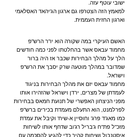
ישובי עוטף עזה.
למאמץ הזה הצטרפו גם ארגון הג'יהאד האסלאמי
וארגון החזית העממית.
האשם העיקרי במה שקורה הוא יו"ר הרש"פ
מחמוד עבאס אשר בהחלטתו לפני כמה חודשים
הלך על מהלך הבחירות שכבר אז היה ברור
שמדובר במהלך מוטעה שרק יסבך את הרש"פ
וישראל.
מחמוד עבאס יזם את מהלך הבחירות בניגוד
לעמדתן של מצרים, ירדן וישראל שהזהירו אותו
מפני הניצחון האפשרי של תנועת חמאס בבחירות
לפרלמנט, הוא התעלם מעמדת בכירים ברש"פ
כמו מאג'ד פרג' וחוסיין א-שיח' וקיבל את עמדת
מזכ"ל פת"ח ג'בריל רג'וב שדחף אותו לשיחות
איסטנבול ושיחות קהיר כדי להגיע להסכמה עם