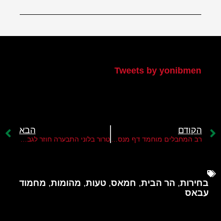
הטוויטר שלי
Tweets by yonibmen
הקודם
הבא
רב המחבלים מוחמד דף מנסה להרתיע את ישראל וליצור משוואה חדשה בעימות
טרור בלוני התבערה חוזר לגבול הרצועה
בחירות
,
הר הבית
,
חמאס
,
טעות
,
מהומות
,
מחמוד
עבאס