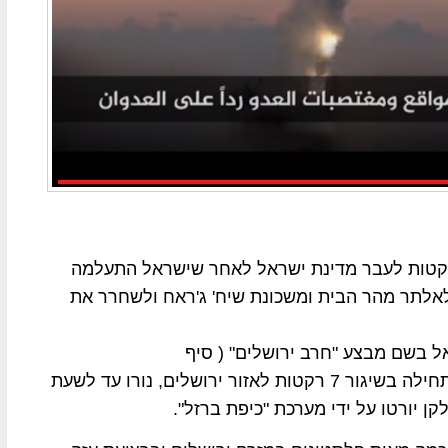
רקטות לעבר מדינת ישראל לאחר שישראל התעלמה
אלתר מהר הבית ומשכונת שיח' ג'ראח ולשחרר את
ל בשם מבצע "חרב ירושלים" ( סיף
אלקודס-בערבית), במסגרת ההתקפה על ישראל שהתחילה בשיגור 7 רקטות לאזור ירושלים, נורו עד לשעת