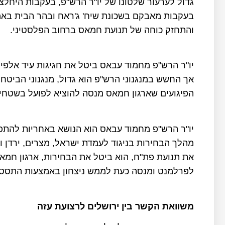
גדול לערעור שלטונו של יו"ר הרש"פ, בעקבות היחלצ
בעקבות מאבקם בשכונת שיח' ג'ראח ובהר הבית באמ
והתחזק כוחה של תנועת חמאס ברחוב הפלסטיני.
יו"ר הרש"פ מחמוד עבאס ביטל את חגיגות עיד אלפי
אך החשש במנגנוני הרש"פ הוא גדול, מנגנוני הביטח
הפיגועים שארגון חמאס מנסה להוציא לפועל בשטחי 
יו"ר הרש"פ מחמוד עבאס הוא הנושא באחריות להתפת
מהלך הבחירות בניגוד לעמדת ישראל, מצרים, ירדן ו
את תנועת פת"ח, הוא ביטל את הבחירות, ארגון חמאס א
לפרלמנט ומנסה כעת לממש ניצחון באמצעות התססת
משוואת הקשר בין ירושלים לרצועת עזה