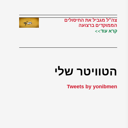
צה"ל מגביל את החיסולים
הממוקדים ברצועה
קרא עוד>>
הטוויטר שלי
Tweets by yonibmen