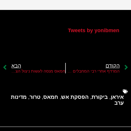
הטוויטר שלי
Tweets by yonibmen
הקודם
הבא
המרדף אחרי רבי המחבלים מוחמד דף ויחיא סינוואר
חמאס מנסה לעשות ניצול הצלחה ולהשתלט על הר הבית
איראן
,
ביקורת
,
הפסקת אש
,
חמאס
,
טרור
,
מדינות
ערב