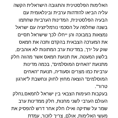
האלימות הפלסטינית והתגובה הישראלית הקשה
עליה הביאו להזדהות ערבית ובינלאומית עם
הבעיה הפלסטינית, המדינות הערביות שחתמו
בשנה שחלפה על הסכמי נורמליזציה עם ישראל
נמצאות במבוכה והן ייחלו לכך שישראל תסיים
את המערכה הצבאית בהקדם ותכה את חמאס
שוק על ירך, במדינות ערב המתונות לא אוהבים,
בלשון המעטה, את תנועת חמאס אשר מהווה חלק
מתנועת "האחים המוסלמים", בכמה מדינות
ערביות כמו מצרים וסעודיה, תנועת "האחים
המוסלמים" הוצאה מחוץ לחוק ונחשבת ל"ארגון
טרור".
בעקבות העימות הצבאי בין ישראל לחמאס,נחלק
העולם הערבי לשני מחנות, חלק ממדינות ערב
שמר על שתיקה ואילו חלק אחר דרש להפסיק את
מעשי האלימות, אולם, צריך לזכור, עמדת