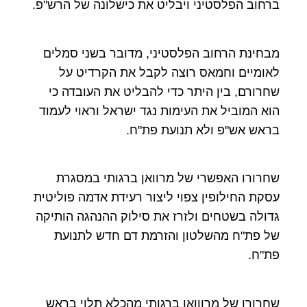
ברחוב הפלסטיני ויבליט את כישלונה של הרש"פ.
מבחינת הרחוב הפלסטיני, מדובר בשני סמלים
לאומיים וחמאס רוצה לקבל את הקרדיט על
שחרורם, בין היתר כדי להבליט את העובדה כי
הוא המוביל את העימות נגד ישראל וראוי לעמוד
בראש אש"פ ולא תנועת פת"ח.
שחרורו האפשרי של מרוואן ברגותי במסגרת
עסקת החילופין צפוי ליצור רעידת אדמה פוליטית
גדולה בשטחים ולזרז את סילוק ההנהגה הותיקה
של פת"ח מהשלטון והזרמת דם חדש לתנועת
פת"ח.
שחרורו של מרווואן ברגותי מהכלא תלוי בראש