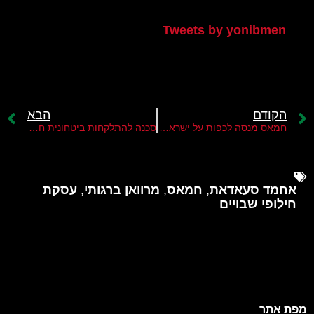
הטוויטר שלי
Tweets by yonibmen
הקודם
הבא
חמאס מנסה לכפות על ישראל את משוואת "עזה-ירושלים"
סכנה להתלקחות ביטחונית חדשה בגבול הרצועה
אחמד סעאדאת
,
חמאס
,
מרוואן ברגותי
,
עסקת
חילופי שבויים
מפת אתר