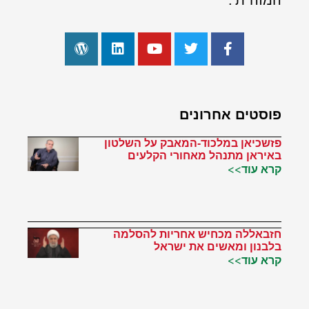
המזה"ת'.
פוסטים אחרונים
פזשכיאן במלכוד-המאבק על השלטון
באיראן מתנהל מאחורי הקלעים
קרא עוד>>
חזבאללה מכחיש אחריות להסלמה
בלבנון ומאשים את ישראל
קרא עוד>>