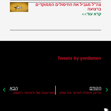
צה"ל מגביל את החיסולים הממוקדים
ברצועה
קרא עוד>>
הטוויטר שלי
Tweets by yonibmen
הקודם
הבא
איראן פועלת לערער את שלטון הרש"פ בגדה
המריונטה של ח'מינאי ו"משמרות המהפכה" באיראן