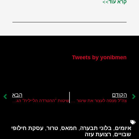
קרא עוד>>
הטוויטר שלי
Tweets by yonibmen
הקודם
הבא
צה"ל מנסה לעצור את שיגור בלוני התבערה מרצועת עזה
שיטות "ההטרדה הליילית" הגיעו מרצועת עזה לגדה
איומים
,
בלוני תבערה
,
חמאס
,
טרור
,
עסקת חילופי
שבויים
,
רצועת עזה