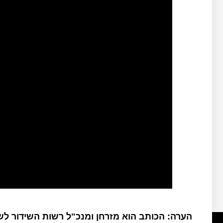
הערה: הכותב הוא מזרחן ומנכ"ל רשות השידור ל