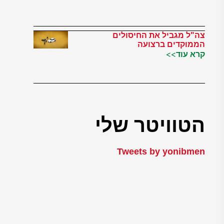
צה"ל מגביל את החיסולים
הממוקדים ברצועה
קרא עוד>>
הטוויטר שלי
Tweets by yonibmen