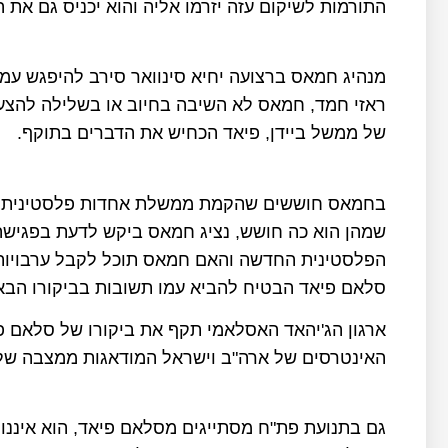
התורמות לשיקום עזה יזרמו אליה והוא יכניס גם את
מנהיג חמאס ברצועה יחיא סינוואר סירב להיפגש ע
ראזי חמד, חמאס לא השיבה בחיוב או בשלילה להצע
של ממשל ביידן, פיאד הכחיש את הדברים בתוקף.
בחמאס חוששים שהקמת ממשלת אחדות פלסטינית נ
שמהן הוא כה חושש, נציג חמאס ביקש לדעת בפגיש
הפלסטינית החדשה והאם חמאס תוכל לקבל ערבויות 
סלאם פיאד הבטיח להביא עמו תשובות בביקורו הבא
ארגון הג'יהאד האסלאמי תקף את ביקורו של סלאם פ
האינטרסים של ארה"ב וישראל המודאגות ממצבה של
גם בתנועת פת"ח מסתייגים מסלאם פיאד, הוא איננו ב