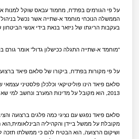
על פי הגורמים בפת"ח, מחמוד עבאס שוקל למנות 
הממשלה הנוכחי מוחמד א-שתייה אשר נכשל בניהול 
בעקבות הריגתו של ניזאר בנאת בידי אנשי הביטחון 
"מוחמד א-שתייה התגלה ככישלון גדול" אומר גורם בכ
על פי מקורות בפת"ח, ביקורו של סלאם פיאד ברצועת
2013, הוא מקובל על מדינות המערב ונחשב למי שאיננו מעורב במעשי שחיתות.
סלאם פיאד נפגש עם נציגי כמה פלגים ברצועה והצ
מקובלת על ממשל ביידן והקהיליה הבינלאומית,הוא 
ושיקום הרצועה, הוא הבטיח להם כי ממשלתו תזכה ל