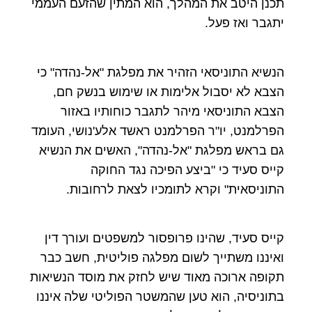
תכנן היטב את המהלך, הוא המתין שהזעם העממי
יתגבר ואז פעל.
הנשיא התוניסאי הזהיר את מפלגת "אל-נהדה" כי
הצבא לא יסבול אלימות או שימוש בנשק חם,
הצבא התוניסאי מיהר לתגבר כוחותיו באזור
הפרלמנט, יו"ר הפרלמנט ראשד אלע'נושי, העומד
גם בראש מפלגת "אל-נהדה", האשים את הנשיא
קייס סעיד כי "ביצע הפיכה נגד החוקה
התוניסאית" וקרא לתומכיו לצאת לרחובות.
קייס סעיד, שהינו פרופסור למשפטים ועורך דין
ואיננו משתייך לשום מפלגה פוליטית, חשב כבר
תקופה ארוכה מאוד שיש לחזק את מוסד הנשיאות
בתוניסיה, הוא טען שהמשטר הפוליטי שלה איננו