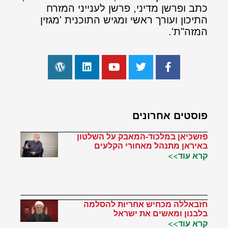
כתב ופרשן מדיני, פרשן לענייני המזרח
התיכון ועורך ראשי ומגיש התוכנית 'מגזין
המזה"ת'.
פוסטים אחרונים
פזשכיאן במלכוד-המאבק על השלטון
באיראן מתנהל מאחורי הקלעים
קרא עוד>>
חזבאללה מכחיש אחריות להסלמה
בלבנון ומאשים את ישראל
קרא עוד>>