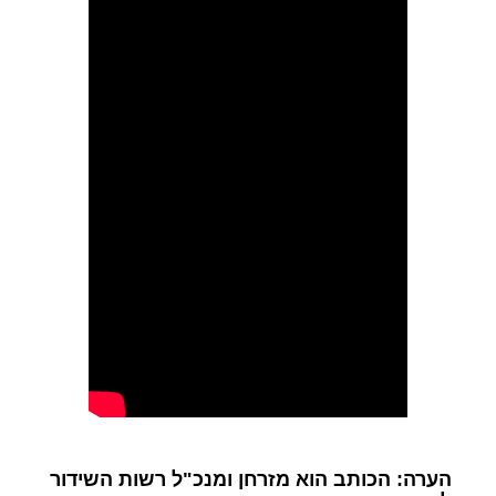
הערה: הכותב הוא מזרחן ומנכ"ל רשות השידור