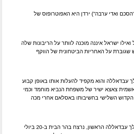
 בין שתי המדינות ( "הסכם ואדי ערבה") ירדן היא האפוטרופוס של
אילו ישראל איננה מוכנה לוותר על הריבונות שלה
 שגוברת על האחריות הביטחונית של הווקף
ך עבדאללה והוא מקפיד להעלות אותו באופן קבוע
האשמית צאצא ישיר של משפחת הנביא מוחמד וכמי
הקדוש השלישי בחשיבותו באסלאם אחרי מכה
זאת ועוד, הסבא רבא של המלך עבדאללה השני, המלך עבדאללה הראשון, נרצח בהר הבית ב-20 ביולי