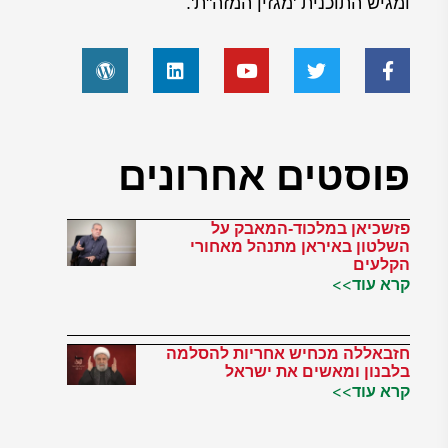
ומגיש התוכנית 'מגזין המזה"ת'.
פוסטים אחרונים
פזשכיאן במלכוד-המאבק על
השלטון באיראן מתנהל מאחורי
הקלעים
קרא עוד>>
חזבאללה מכחיש אחריות להסלמה
בלבנון ומאשים את ישראל
קרא עוד>>