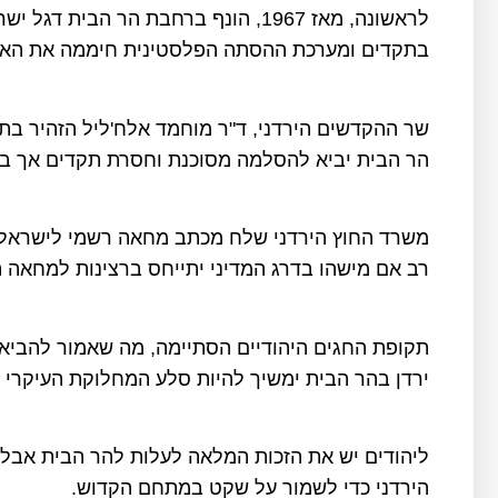
לראשונה, מאז 1967, הונף ברחבת הר ה
בתקדים ומערכת ההסתה הפלסטינית חיממה את האווי
שר ההקדשים הירדני, ד"ר מוחמד אלח'ליל הזהיר בת
הר הבית יביא להסלמה מסוכנת וחסרת תקדים אך בפ
משרד החוץ הירדני שלח מכתב מחאה רשמי לישראל 
רב אם מישהו בדרג המדיני יתייחס ברצינות למחאה הז
תקופת החגים היהודיים הסתיימה, מה שאמור להבי
ירדן בהר הבית ימשיך להיות סלע המחלוקת העיקרי ב
ליהודים יש את הזכות המלאה לעלות להר הבית אבל 
הירדני כדי לשמור על שקט במתחם הקדוש.