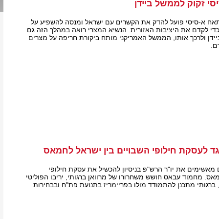
סי זקוק לממשל ביידן
אח א-סיסי פועל להדק את הקשרים עם ישראל ומנסה להשפיע על
די לקדם את היציבות האזורית. הנשיא המצרי רואה במהלך הזה גם
דן ולרכך אותו, הממשל האמריקני מותח ביקורת חריפה על מצרים
ם.
ד לעסקת חילופי השבויים בין ישראל לחמאס
 מאשימים את יו"ר הרש"פ בניסיון להכשיל את עסקת חילופי
אס. מחמוד עבאס חושש משחרורו של מרוואן ברגותי, יריבו הפוליטי
רגותי מתכנן להתמודד מולו בפריימריז בתנועת פת"ח ובבחירות