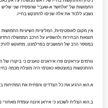
ניסיון ההתנקשות בחייו של ראש ממשלת עיראק כאט'
החמושות של "אלחשד א-שעבי" שהפסידו שני שליש 
נשבע ללכוד את אלה שניסו להתנקש בחייו.
אין מקום לאופטימיות, המליציות השיעיות החמושות 
תוצאות הבחירות ולהשפיע על הרכב הממשלה החדשה
במספר הרב של המושבים בפרלמנט, מתעקש להרכי
גורמים עיראקים פרו איראנים טוענים כי ביקורו של ה
ההתנקשות במוצטפא כאט'מי היה מוצלח מכמה בחינ
א.הוא הרגיע את כל הצדדים והפחית את המתיחות בי
ב.הוא הצליח לשכנע כי איראן איננה עומדת מאחורי נ