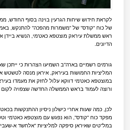
לקראת חידוש שיחות הגרעין בוינה בסוף החודש, ממש
של כוח "קודס" של "משמרות מהפכה" להתנקש, באמצ
ראש ממשלת עיראק מוצטפא כאט'מי, הנשיא ביידן אינ
הדיונים.
גורמים רשמיים בארה"ב השמיעו הצהרות כי ייתכן ש
המליציות החמושות בעיראק, איראן מנסה לטשטש את 
במוצטפא כאט'מי דווקא עלול לחזק את מעמדו בעיר
ורוצה לעמוד בראש הממשלה החדשה שצפויה לקום ב
לכן, כמה שעות אחרי כישלון ניסיון ההתנקשות בכאט'
מפקד כוח "קודס", הוא נפגש עם מוצטפא כאט'מי וטע
במל"טים שאיראן סיפקה למליציות "אלחשד א-שעבי"