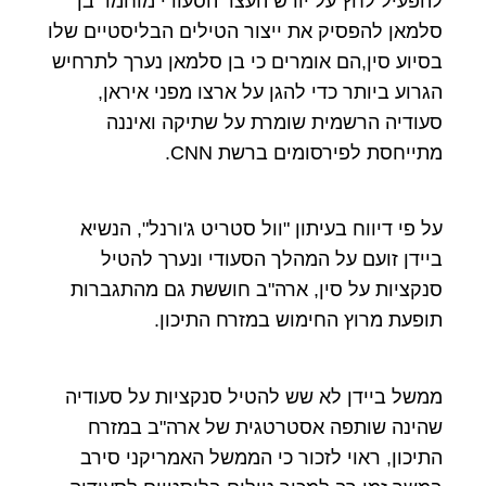
להפעיל לחץ על יורש העצר הסעודי מוחמד בן
סלמאן להפסיק את ייצור הטילים הבליסטיים שלו
בסיוע סין,הם אומרים כי בן סלמאן נערך לתרחיש
הגרוע ביותר כדי להגן על ארצו מפני איראן,
סעודיה הרשמית שומרת על שתיקה ואיננה
מתייחסת לפירסומים ברשת CNN.
על פי דיווח בעיתון "וול סטריט ג'ורנל", הנשיא
ביידן זועם על המהלך הסעודי ונערך להטיל
סנקציות על סין, ארה"ב חוששת גם מהתגברות
תופעת מרוץ החימוש במזרח התיכון.
ממשל ביידן לא שש להטיל סנקציות על סעודיה
שהינה שותפה אסטרטגית של ארה"ב במזרח
התיכון, ראוי לזכור כי הממשל האמריקני סירב