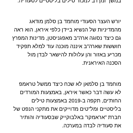
במשך זמן רב למכור טילים בליסטיים לסעודיה.
יורש העצר הסעודי מוחמד בן סלמן מודאג
מהמדיניות של הנשיא ביידן כלפי איראן, הוא ראה
גם כיצד נסוגה ארה"ב מאפגניסטן, מדינות המפרץ
חוששות שארה"ב איננה מוכנה עוד למלא תפקיד
מכריע באזור והן עלולות להישאר לבדן מול
הסכנה האיראנית.
מוחמד בן סלמאן לא שכח כיצד ממשל טראמפ
לא עשה דבר כאשר איראן, באמצעות המורדים
החות'ים, תקפה ב-2019 באמצעות טילים
בליסטיים ומל"טים מדוייקים את מתקני הנפט של
חברת "אראמקו" באלבוקייק שבסעודיה והותיר
את סעודיה לבדה במערכה.