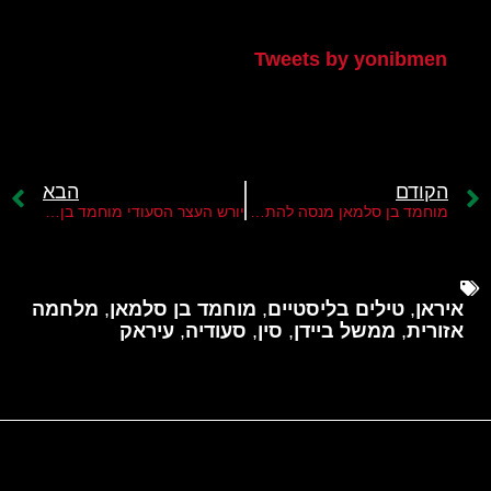
הטוויטר שלי
Tweets by yonibmen
הקודם
הבא
מוחמד בן סלמאן מנסה להתקרב לנשיא ביידן
יורש העצר הסעודי מוחמד בן סלמאן משגר מסר חדש לישראל
איראן
,
טילים בליסטיים
,
מוחמד בן סלמאן
,
מלחמה
אזורית
,
ממשל ביידן
,
סין
,
סעודיה
,
עיראק