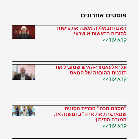
פוסטים אחרונים
האם חזבאללה משנה את גישתו
לסוריה בראשות א-שרע?
קרא עוד>>
עלי אלעאמודי-האיש שמוביל את
תוכנית ההונאה של חמאס
קרא עוד>>
"הסכם מכה"-הברית הסונית
שמאתגרת את ארה״ב ומשנה את
המזרח התיכון
קרא עוד>>