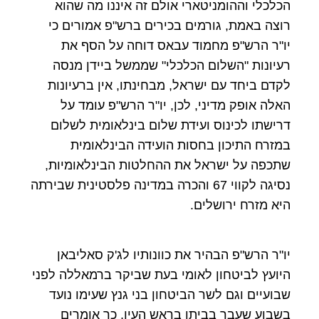
הכלכלי וההומניטארי אולם זה איננו מה שהוא
רוצה באמת, גורמים בכירים ברש"פ אמורים כי
יו"ר הרש"פ מחמוד עבאס דוחה על הסף את
רעיונות "השלום הכלכלי" שממשל ביידן מנסה
לקדם ביחד עם ישראל, מבחינתו, אין ברעיונות
האלה אופק מדיני, לכן, יו"ר הרש"פ עומד על
דרישתו לכינוס ועידת שלום בינלאומית לשלום
במזרח התיכון בחסות הועידה הבינלאומית
שתכפה על ישראל את ההחלטות הבינלאומיות,
נסיגה לקווי 67 והכרה במדינה פלסטינית שבירתה
היא מזרח ירושלים.
יו"ר הרש"פ הבהיר את כוונותיו לג'ק סאליבאן
היועץ לביטחון לאומי בעת שביקר ברמאללה לפני
שבועיים וגם לשר הביטחון בני גנץ שעימו נועד
בשבוע שעבר בביתו בראש העין, כך אומרים