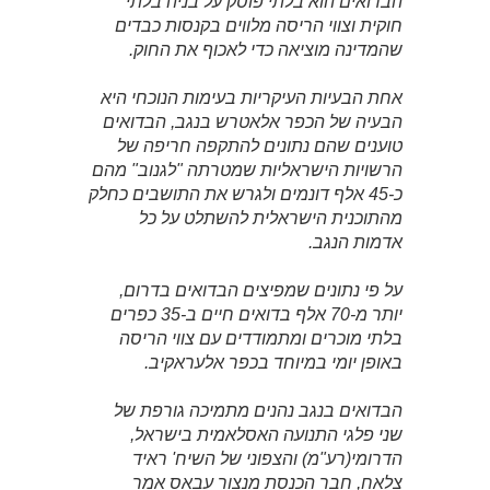
הבדואים הוא בלתי פוסק על בניה בלתי
חוקית וצווי הריסה מלווים בקנסות כבדים
שהמדינה מוציאה כדי לאכוף את החוק.
אחת הבעיות העיקריות בעימות הנוכחי היא
הבעיה של הכפר אלאטרש בנגב, הבדואים
טוענים שהם נתונים להתקפה חריפה של
הרשויות הישראליות שמטרתה "לגנוב" מהם
כ-45 אלף דונמים ולגרש את התושבים כחלק
מהתוכנית הישראלית להשתלט על כל
אדמות הנגב.
על פי נתונים שמפיצים הבדואים בדרום,
יותר מ-70 אלף בדואים חיים ב-35 כפרים
בלתי מוכרים ומתמודדים עם צווי הריסה
באופן יומי במיוחד בכפר אלעראקיב.
הבדואים בנגב נהנים מתמיכה גורפת של
שני פלגי התנועה האסלאמית בישראל,
הדרומי(רע"מ) והצפוני של השיח' ראיד
צלאח, חבר הכנסת מנצור עבאס אמר