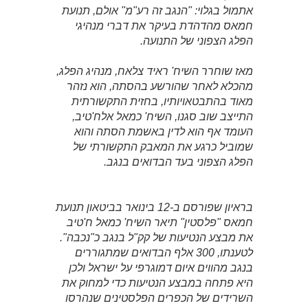
אתמול בגלוי: "הנגב זה רע"מ" אולם, תנועת
חמאס מהדהדת בעיקר את דברי מנהיגי
הפלג הצפוני של התנועה.
מאז שוחרר השיח' ראיד צלאח, מנהיג הפלג,
מהכלא לאחר שהורשע בהסתה, הוא נזהר
מאוד בהתבטאויותיו, בחזית התקשורתית
התייצב שוב סגנו, השיח' כמאל אלח'טיב,
העומד אף הוא לדין באשמת הסתה והוא
שמוביל כרגע את המאבק התקשורתי של
הפלג הצפוני בעד הבדואים בנגב.
בראיון שפורסם ב-12 בינואר בביטאון תנועת
חמאס "פלסטין" תיאר השיח' כמאל ח'טיב
את מבצע הנטיעות של קק"ל בנגב כ"נכבה".
לטענתו, 300 אלף הבדואים שמתגוררים
בנגב מהווים איום דמוגרפי על ישראל ולכן
היא פתחה במבצע הנטיעות כדי למחוק את
השרידים של הכפרים הפלסטינים שנהרסו