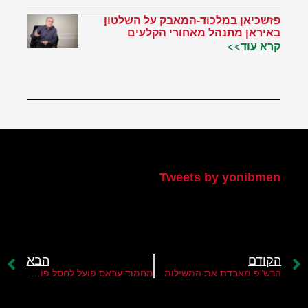
פזשכיאן במלכוד-המאבק על השלטון
באיראן מתנהל מאחורי הקלעים
קרא עוד>>
הטוויטר שלי
Tweets by yonibmen
הקודם
הבא
הרש"פ מאבדת את המשילות באזור ג'נין
מחמוד עבאס פועל לחסל פוליטית את מרוואן ברגותי בפת"ח